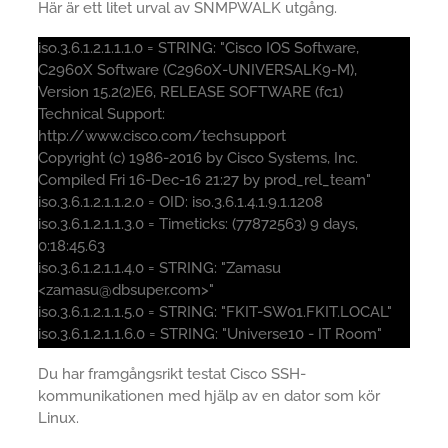
Här är ett litet urval av SNMPWALK utgång.
iso.3.6.1.2.1.1.1.0 = STRING: "Cisco IOS Software,
C2960X Software (C2960X-UNIVERSALK9-M),
Version 15.2(2)E6, RELEASE SOFTWARE (fc1)
Technical Support:
http://www.cisco.com/techsupport
Copyright (c) 1986-2016 by Cisco Systems, Inc.
Compiled Fri 16-Dec-16 21:27 by prod_rel_team"
iso.3.6.1.2.1.1.2.0 = OID: iso.3.6.1.4.1.9.1.1208
iso.3.6.1.2.1.1.3.0 = Timeticks: (77872563) 9 days,
0:18:45.63
iso.3.6.1.2.1.1.4.0 = STRING: "Zamasu
<zamasu@dbsuper.com>"
iso.3.6.1.2.1.1.5.0 = STRING: "FKIT-SW01.FKIT.LOCAL"
iso.3.6.1.2.1.1.6.0 = STRING: "Universe10 - IT Room"
Du har framgångsrikt testat Cisco SSH-
kommunikationen med hjälp av en dator som kör
Linux.