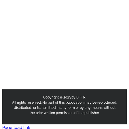
Copyright © 2023 by B. T. R.
All rights reserved. No part of this publication may be reproduced,
distributed, or transmitted in any form or by any means without
the prior written permission of the publisher.
Page load link