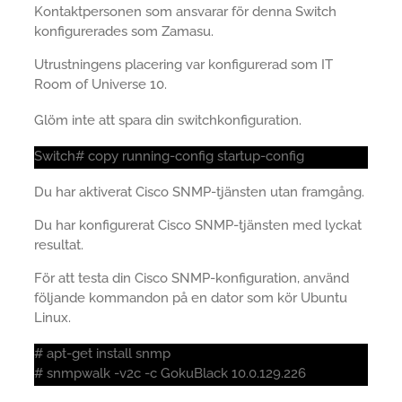
Kontaktpersonen som ansvarar för denna Switch
konfigurerades som Zamasu.
Utrustningens placering var konfigurerad som IT
Room of Universe 10.
Glöm inte att spara din switchkonfiguration.
Switch# copy running-config startup-config
Du har aktiverat Cisco SNMP-tjänsten utan framgång.
Du har konfigurerat Cisco SNMP-tjänsten med lyckat
resultat.
För att testa din Cisco SNMP-konfiguration, använd
följande kommandon på en dator som kör Ubuntu
Linux.
# apt-get install snmp
# snmpwalk -v2c -c GokuBlack 10.0.129.226