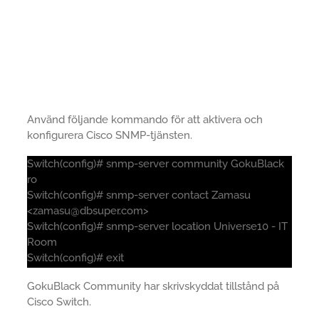
Använd följande kommando för att aktivera och
konfigurera Cisco SNMP-tjänsten.
Switch(config)# snmp-server community GokuBlack
ro
Switch(config)# snmp-server contact Zamasu
<zamasu@dbsuper.com>
Switch(config)# snmp-server location Universe10 - IT
Room
Switch(config)# exit
GokuBlack Community har skrivskyddat tillstånd på
Cisco Switch.