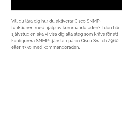
Vill du lära dig hur du aktiverar Cisco SNMP-
funktionen med hjälp av kommandoraden? I den här
självstudien ska vi visa dig alla steg som krävs för att
konfigurera SNMP-tjänsten på en Cisco Switch 2960
eller 3750 med kommandoraden.