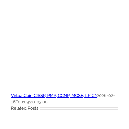
VirtualCoin CISSP, PMP, CCNP, MCSE, LPIC2
2026-02-
16T00:09:20-03:00
Related Posts