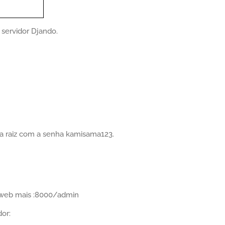
servidor Djando.
 raiz com a senha kamisama123.
r web mais :8000/admin
or: