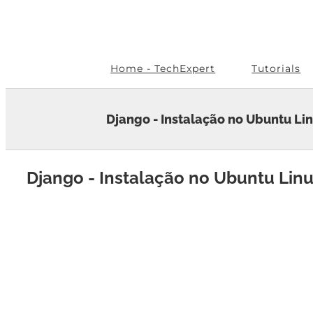
Skip
to
content
Home - TechExpert
Tutorials
Django - Instalação no Ubuntu Li
Django - Instalação no Ubuntu Lin