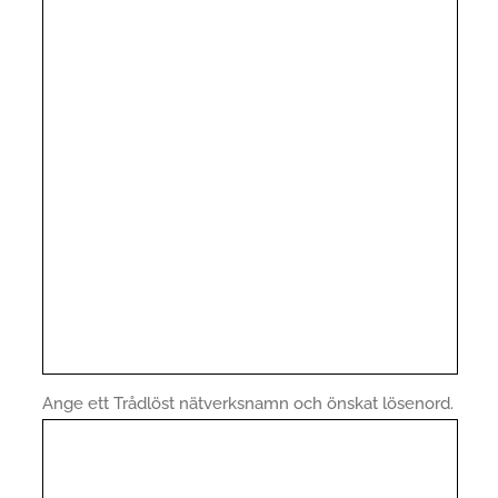
Ange ett Trådlöst nätverksnamn och önskat lösenord.