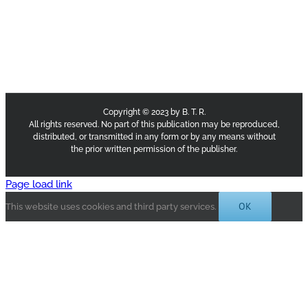
Copyright © 2023 by B. T. R.
All rights reserved. No part of this publication may be reproduced,
distributed, or transmitted in any form or by any means without
the prior written permission of the publisher.
Page load link
OK
This website uses cookies and third party services.