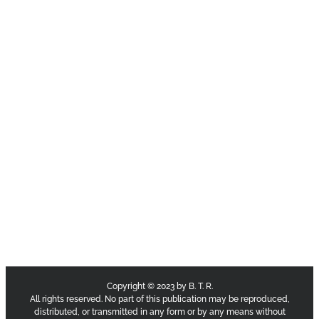
Copyright © 2023 by B. T. R.
All rights reserved. No part of this publication may be reproduced,
distributed, or transmitted in any form or by any means without