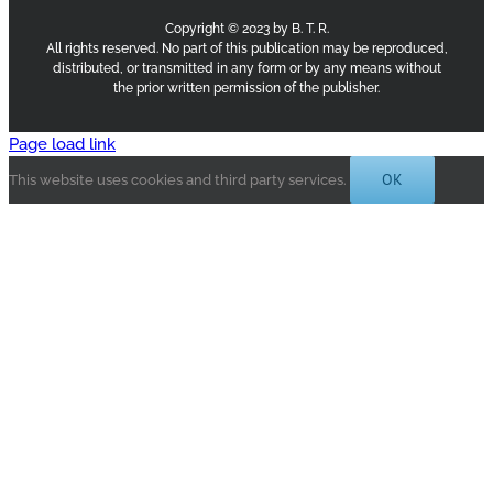
Copyright © 2023 by B. T. R.
All rights reserved. No part of this publication may be reproduced,
distributed, or transmitted in any form or by any means without
the prior written permission of the publisher.
Page load link
OK
This website uses cookies and third party services.