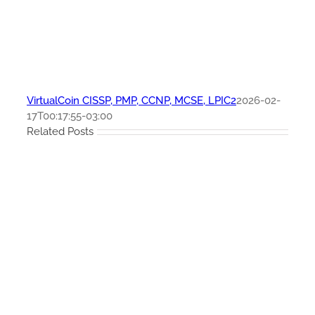
VirtualCoin CISSP, PMP, CCNP, MCSE, LPIC2
2026-02-
17T00:17:55-03:00
Related Posts