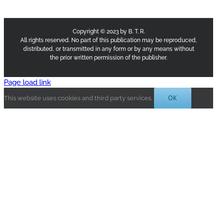
Copyright © 2023 by B. T. R.
All rights reserved. No part of this publication may be reproduced,
distributed, or transmitted in any form or by any means without
the prior written permission of the publisher.
Page load link
OK
This website uses cookies and third party services.