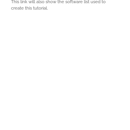
This link will also show the software list used to
create this tutorial.