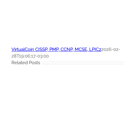
VirtualCoin CISSP, PMP, CCNP, MCSE, LPIC2
2026-02-
28T19:06:17-03:00
Related Posts