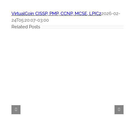
VirtualCoin CISSP, PMP, CCNP, MCSE, LPIC2
2026-02-
24T05:20:07-03:00
Related Posts