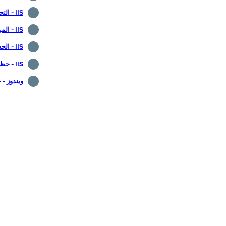
IIS - التحقق من الإصدار
IIS - المراقبة عبر Zabbix
IIS - الحد من الاتصالات المتزامنة
IIS - حظر عنوان IP
ويندوز - 