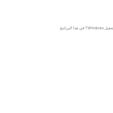
هل تريد معرفة كيفية تثبيت IIS وتمكين ميزة HTTPS على جهاز كمبيوتر يعمل بنظام التشغيل Windows؟ في هذا البرنامج