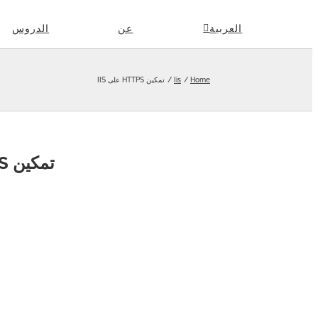
Skip
العربية
عن
الدروس
to
content
Home
Iis
تمكين HTTPS على IIS
تمكين HTTPS على IIS