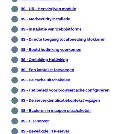
IIS - URL Herschrijven module
IIS - Modsecurity installatie
IIS - Installatie van webplatforms
IIS - Directe toegang tot afbeelding blokkeren
IIS - Beeld hotlinking voorkomen
IIS - Omleiding Hotlinking
IIS - Een koptekst toevoegen
IIS - De cache uitschakelen
IIS - Het beleid voor browsercache configureren
IIS - De serveridentificatiekoptekst wijzigen
IIS - Bladeren in mappen uitschakelen
IIS - FTP-server
IIS - Beveiligde FTP-server