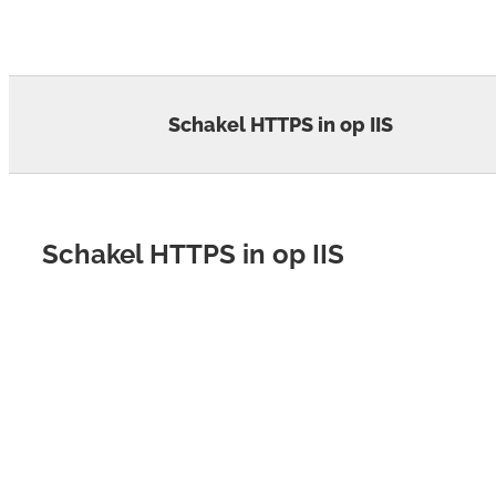
Skip
to
content
Schakel HTTPS in op IIS
Schakel HTTPS in op IIS