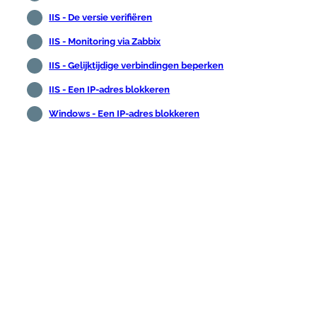
IIS - De versie verifiëren
IIS - Monitoring via Zabbix
IIS - Gelijktijdige verbindingen beperken
IIS - Een IP-adres blokkeren
Windows - Een IP-adres blokkeren