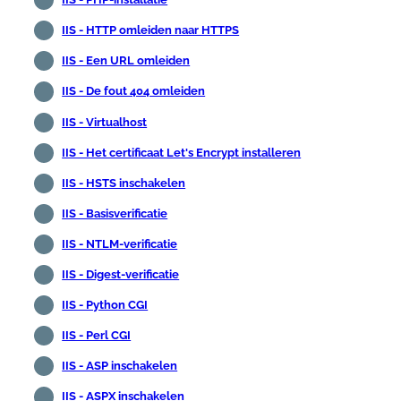
IIS - HTTP omleiden naar HTTPS
IIS - Een URL omleiden
IIS - De fout 404 omleiden
IIS - Virtualhost
IIS - Het certificaat Let's Encrypt installeren
IIS - HSTS inschakelen
IIS - Basisverificatie
IIS - NTLM-verificatie
IIS - Digest-verificatie
IIS - Python CGI
IIS - Perl CGI
IIS - ASP inschakelen
IIS - ASPX inschakelen