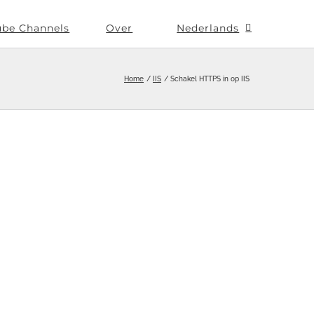
ube Channels
Over
Nederlands
Home
IIS
Schakel HTTPS in op IIS