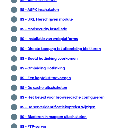
IIS - ASPX inschakelen
IIS - URL Herschrijven module
IIS - Modsecurity installatie
IIS - Installatie van webplatforms
IIS - Directe toegang tot afbeelding blokkeren
IIS - Beeld hotlinking voorkomen
IIS - Omleiding Hotlinking
IIS - Een koptekst toevoegen
IIS - De cache uitschakelen
IIS - Het beleid voor browsercache configureren
IIS - De serveridentificatiekoptekst wijzigen
IIS - Bladeren in mappen uitschakelen
IIS - FTP-server