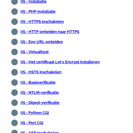
IIS - Installatie
IIS - PHP-installatie
IIS - HTTPS inschakelen
IIS - HTTP omleiden naar HTTPS
IIS - Een URL omleiden
IIS - Virtualhost
IIS - Het certificaat Let's Encrypt installeren
IIS - HSTS inschakelen
IIS - Basisverificatie
IIS - NTLM-verificatie
IIS - Digest-verificatie
IIS - Python CGI
IIS - Perl CGI
IIS - ASP inschakelen