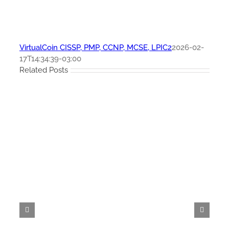
VirtualCoin CISSP, PMP, CCNP, MCSE, LPIC2
2026-02-
17T14:34:39-03:00
Related Posts