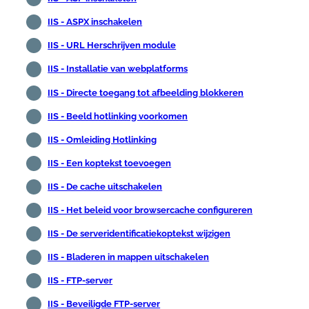
IIS - ASPX inschakelen
IIS - URL Herschrijven module
IIS - Installatie van webplatforms
IIS - Directe toegang tot afbeelding blokkeren
IIS - Beeld hotlinking voorkomen
IIS - Omleiding Hotlinking
IIS - Een koptekst toevoegen
IIS - De cache uitschakelen
IIS - Het beleid voor browsercache configureren
IIS - De serveridentificatiekoptekst wijzigen
IIS - Bladeren in mappen uitschakelen
IIS - FTP-server
IIS - Beveiligde FTP-server