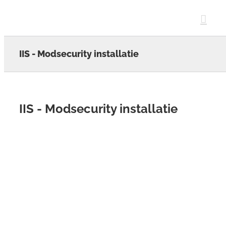
Skip
to
content
IIS - Modsecurity installatie
IIS - Modsecurity installatie