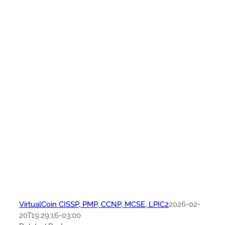
VirtualCoin CISSP, PMP, CCNP, MCSE, LPIC2
2026-02-
20T19:29:16-03:00