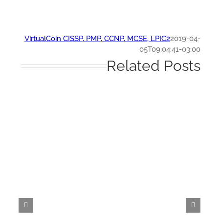
VirtualCoin CISSP, PMP, CCNP, MCSE, LPIC2
2019-0
05T09:04:41-03:
Related Post