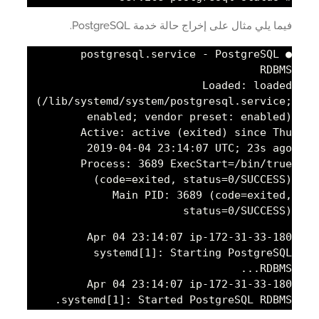
ا يلي مثال على إخراج حالة خدمة PostgreSQL.
● postgresql.service - PostgreSQL
RDB
Loaded: load
(/lib/systemd/system/postgresql.servic
enabled; vendor preset: enable
Active: active (exited) since T
2019-04-04 23:14:07 UTC; 23s a
Process: 3689 ExecStart=/bin/tr
(code=exited, status=0/SUCCES
Main PID: 3689 (code=exite
status=0/SUCCES
Apr 04 23:14:07 ip-172-31-33-1
systemd[1]: Starting PostgreS
RDBMS
Apr 04 23:14:07 ip-172-31-33-1
systemd[1]: Started PostgreSQL RDBM