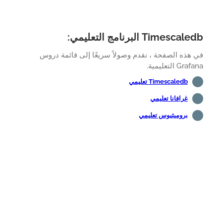
Timesca البرنامج التعليمي:
هذه الصفحة ، نقدم وصولاً سريعًا إلى قائمة دروس
Gr التعليمية.
Timescaledb تعليمي
غرافانا تعليمي
بروميثيوس تعليمي