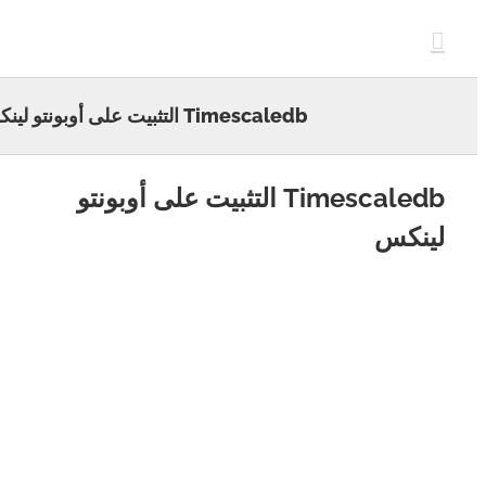
c
Timescaledb التثبيت على أوبونتو لينكس
Timescaledb التثبيت على أوبونتو
نكس