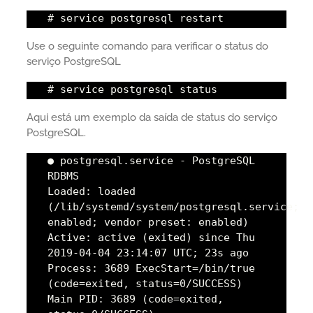
# service postgresql restart
Use o seguinte comando para verificar o status do
serviço PostgreSQL
# service postgresql status
Aqui está um exemplo da saída de status do serviço
PostgreSQL.
● postgresql.service - PostgreSQL
RDBMS
Loaded: loaded
(/lib/systemd/system/postgresql.service;
enabled; vendor preset: enabled)
Active: active (exited) since Thu
2019-04-04 23:14:07 UTC; 23s ago
Process: 3689 ExecStart=/bin/true
(code=exited, status=0/SUCCESS)
Main PID: 3689 (code=exited,