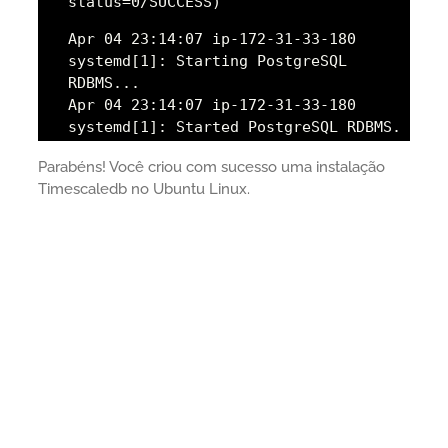
status=0/SUCCESS)
Apr 04 23:14:07 ip-172-31-33-180
systemd[1]: Starting PostgreSQL
RDBMS...
Apr 04 23:14:07 ip-172-31-33-180
systemd[1]: Started PostgreSQL RDBMS.
Parabéns! Você criou com sucesso uma instalação
Timescaledb no Ubuntu Linux.