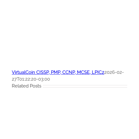
VirtualCoin CISSP, PMP, CCNP, MCSE, LPIC2
2026-02-
27T01:22:20-03:00
Related Posts