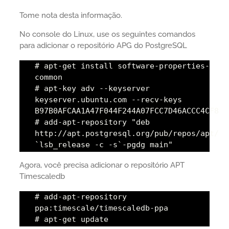
Tome nota desta informação.
No console do Linux, use os seguintes comandos
para adicionar o repositório APG do PostgreSQL
# apt-get install software-properties-
common
# apt-key adv --keyserver
keyserver.ubuntu.com --recv-keys
B97B0AFCAA1A47F044F244A07FCC7D46ACCC4CF8
# add-apt-repository "deb
http://apt.postgresql.org/pub/repos/apt/
`lsb_release -c -s`-pgdg main"
Agora, você precisa adicionar o repositório APT
Timescaledb
# add-apt-repository
ppa:timescale/timescaledb-ppa
# apt-get update