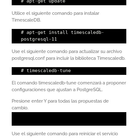
# apt-get update
Utilice el siguiente comando para instalar
TimescaleDB.
# apt-get install timescaledb-
postgresql-11
Use el siguiente comando para actualizar su archivo
postgresql.conf para incluir la biblioteca Timescaledb.
# timescaledb-tune
El comando timescaledb-tune comenzará a proponer
configuraciones que ajustan a PostgreSQL.
Presione enter Y para todas las propuestas de
cambio.
Use el siguiente comando para reiniciar el servicio