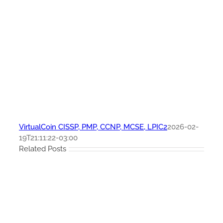
VirtualCoin CISSP, PMP, CCNP, MCSE, LPIC2
2026-02-
19T21:11:22-03:00
Related Posts