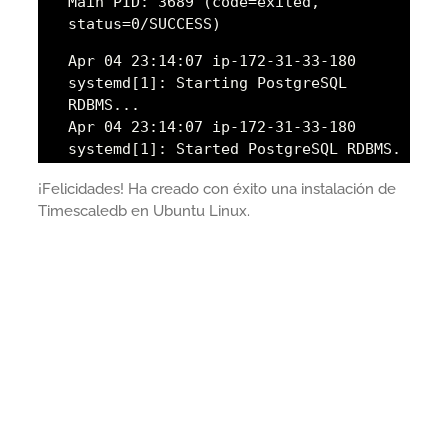
Main PID: 3689 (code=exited,
status=0/SUCCESS)
Apr 04 23:14:07 ip-172-31-33-180
systemd[1]: Starting PostgreSQL
RDBMS...
Apr 04 23:14:07 ip-172-31-33-180
systemd[1]: Started PostgreSQL RDBMS.
¡Felicidades! Ha creado con éxito una instalación de
Timescaledb en Ubuntu Linux.