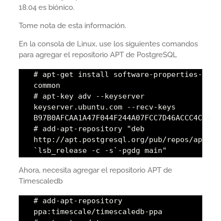
18.04 es biónico.
Tome nota de esta información.
En la consola de Linux, use los siguientes comandos
para agregar el repositorio APT de PostgreSQL
# apt-get install software-properties-
common
# apt-key adv --keyserver
keyserver.ubuntu.com --recv-keys
B97B0AFCAA1A47F044F244A07FCC7D46ACCC4CF8
# add-apt-repository "deb
http://apt.postgresql.org/pub/repos/apt/
`lsb_release -c -s`-pgdg main"
Ahora, necesita agregar el repositorio APT de
Timescaledb
# add-apt-repository
ppa:timescale/timescaledb-ppa