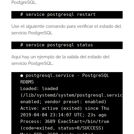
PostgreSQL.
# service postgresql restart
Use el siguiente comando para verificar el estado del
servicio PostgreSQL
# service postgresql status
Aquí hay un ejemplo de la salida del estado del
servicio PostgreSQL.
● postgresql.service - PostgreSQL
RDBMS
Loaded: loaded
(/lib/systemd/system/postgresql.service;
enabled; vendor preset: enabled)
Active: active (exited) since Thu
2019-04-04 23:14:07 UTC; 23s ago
Process: 3689 ExecStart=/bin/true
(code=exited, status=0/SUCCESS)