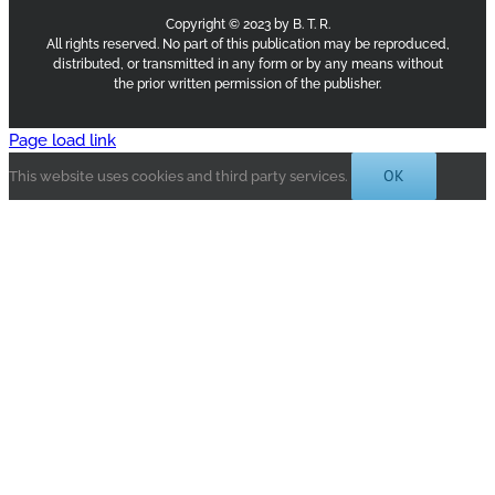
Copyright © 2023 by B. T. R.
All rights reserved. No part of this publication may be reproduced,
distributed, or transmitted in any form or by any means without
the prior written permission of the publisher.
Page load link
OK
This website uses cookies and third party services.