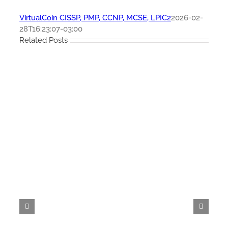
VirtualCoin CISSP, PMP, CCNP, MCSE, LPIC2
2026-02-
28T16:23:07-03:00
Related Posts