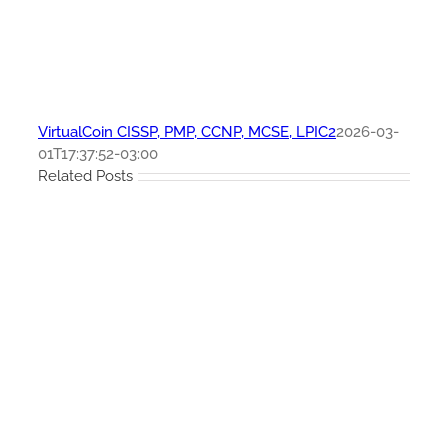
VirtualCoin CISSP, PMP, CCNP, MCSE, LPIC2
2026-03-
01T17:37:52-03:00
Related Posts