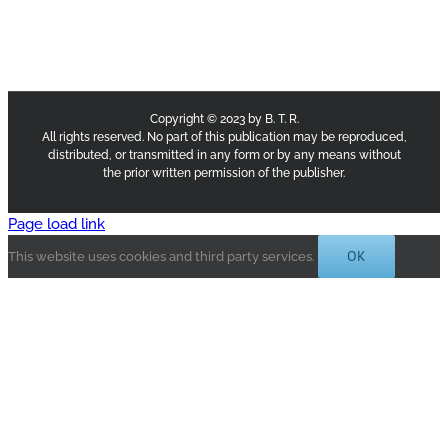
Copyright © 2023 by B. T. R.
All rights reserved. No part of this publication may be reproduced,
distributed, or transmitted in any form or by any means without
the prior written permission of the publisher.
Page load link
OK
This website uses cookies and third party services.