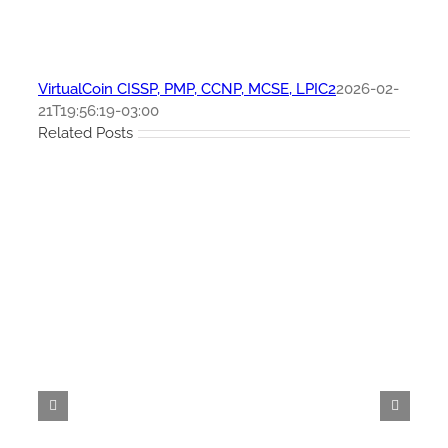
VirtualCoin CISSP, PMP, CCNP, MCSE, LPIC2
2026-02-
21T19:56:19-03:00
Related Posts