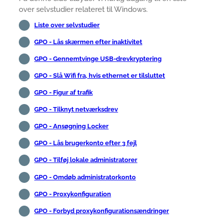
over selvstudier relateret til Windows.
Liste over selvstudier
GPO - Lås skærmen efter inaktivitet
GPO - Gennemtvinge USB-drevkryptering
GPO - Slå Wifi fra, hvis ethernet er tilsluttet
GPO - Figur af trafik
GPO - Tilknyt netværksdrev
GPO - Ansøgning Locker
GPO - Lås brugerkonto efter 3 fejl
GPO - Tilføj lokale administratorer
GPO - Omdøb administratorkonto
GPO - Proxykonfiguration
GPO - Forbyd proxykonfigurationsændringer