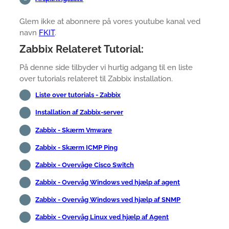
Glem ikke at abonnere på vores youtube kanal ved
navn
FKIT
.
Zabbix Relateret Tutorial:
På denne side tilbyder vi hurtig adgang til en liste
over tutorials relateret til Zabbix installation.
Liste over tutorials - Zabbix
Installation af Zabbix-server
Zabbix - Skærm Vmware
Zabbix - Skærm ICMP Ping
Zabbix - Overvåge Cisco Switch
Zabbix - Overvåg Windows ved hjælp af agent
Zabbix - Overvåg Windows ved hjælp af SNMP
Zabbix - Overvåg Linux ved hjælp af Agent