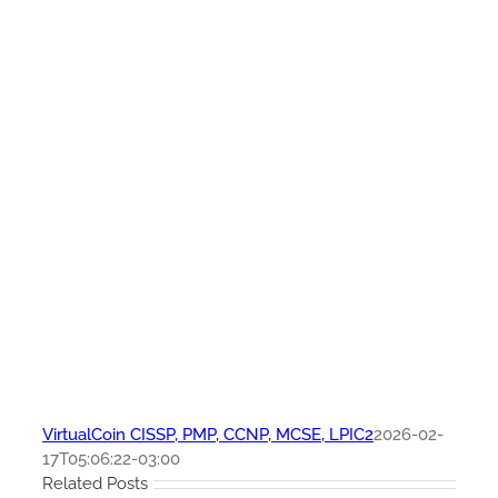
VirtualCoin CISSP, PMP, CCNP, MCSE, LPIC2
2026-02-
17T05:06:22-03:00
Related Posts