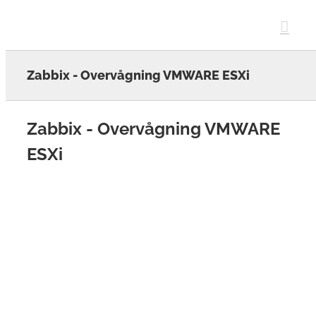
Skip
to
content
Zabbix - Overvågning VMWARE ESXi
Zabbix - Overvågning VMWARE
ESXi