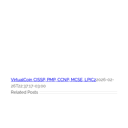
VirtualCoin CISSP, PMP, CCNP, MCSE, LPIC2
2026-02-
26T22:37:17-03:00
Related Posts