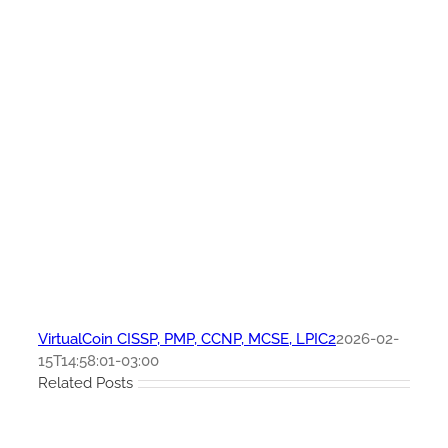
VirtualCoin CISSP, PMP, CCNP, MCSE, LPIC2
2026-02-
15T14:58:01-03:00
Related Posts