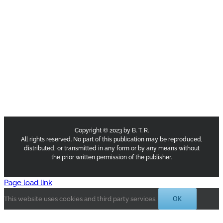
Copyright © 2023 by B. T. R.
All rights reserved. No part of this publication may be reproduced,
distributed, or transmitted in any form or by any means without
the prior written permission of the publisher.
Page load link
OK
This website uses cookies and third party services.