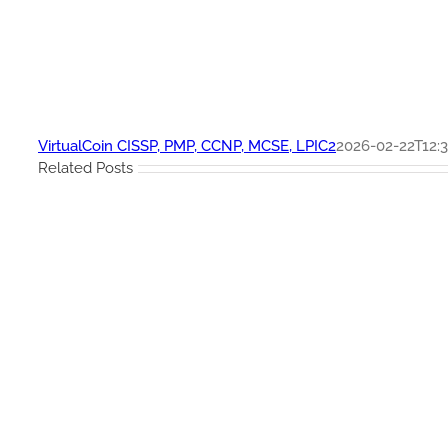
VirtualCoin CISSP, PMP, CCNP, MCSE, LPIC2
2026-02-22T12:3
Related Posts