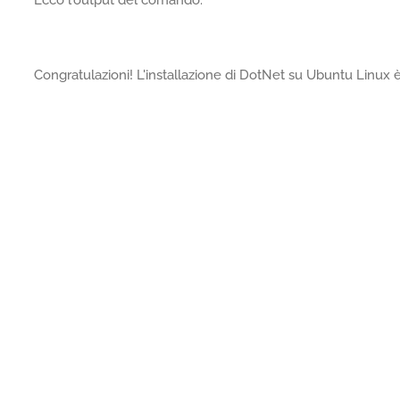
Ecco l'output del comando.
Congratulazioni! L'installazione di DotNet su Ubuntu Linux è