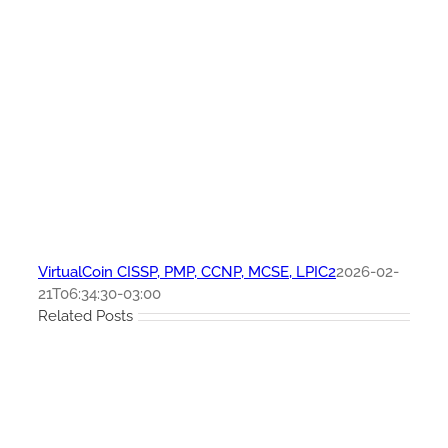
VirtualCoin CISSP, PMP, CCNP, MCSE, LPIC2
2026-02-
21T06:34:30-03:00
Related Posts