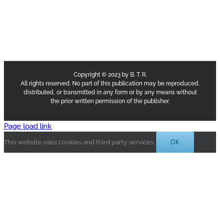
Copyright © 2023 by B. T. R.
All rights reserved. No part of this publication may be reproduced,
distributed, or transmitted in any form or by any means without
the prior written permission of the publisher.
Page load link
OK
This website uses cookies and third party services.