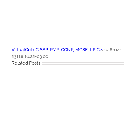
VirtualCoin CISSP, PMP, CCNP, MCSE, LPIC2
2026-02-
23T18:16:22-03:00
Related Posts