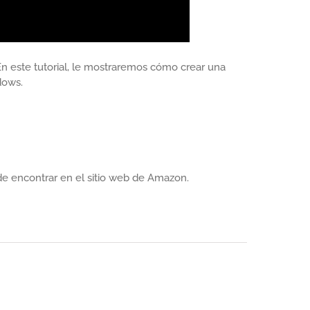
En este tutorial, le mostraremos cómo crear una
dows.
 encontrar en el sitio web de Amazon.