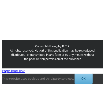
Copyright © 2023 by B. T. R.
All rights reserved. No part of this publication may be reproduced,
distributed, or transmitted in any form or by any means without
the prior written permission of the publisher.
Page load link
OK
This website uses cookies and third party services.