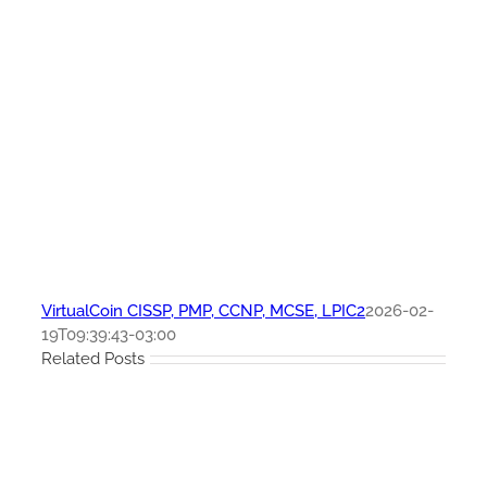
VirtualCoin CISSP, PMP, CCNP, MCSE, LPIC2
2026-02-
19T09:39:43-03:00
Related Posts