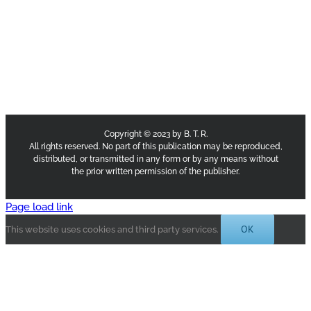
Copyright © 2023 by B. T. R.
All rights reserved. No part of this publication may be reproduced,
distributed, or transmitted in any form or by any means without
the prior written permission of the publisher.
Page load link
OK
This website uses cookies and third party services.