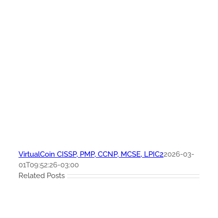
VirtualCoin CISSP, PMP, CCNP, MCSE, LPIC2
2026-03-
01T09:52:26-03:00
Related Posts