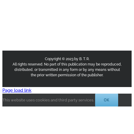
Copyright © 2023 by B. T. R.
All rights reserved. No part of this publication may be reproduced,
distributed, or transmitted in any form or by any means without
the prior written permission of the publisher.
Page load link
OK
This website uses cookies and third party services.