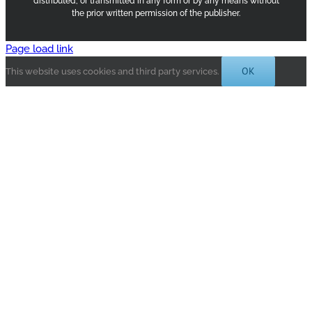
distributed, or transmitted in any form or by any means without
the prior written permission of the publisher.
Page load link
OK
This website uses cookies and third party services.