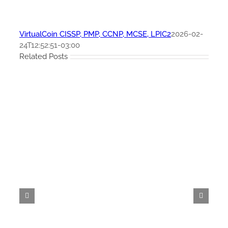
VirtualCoin CISSP, PMP, CCNP, MCSE, LPIC2
2026-02-
24T12:52:51-03:00
Related Posts