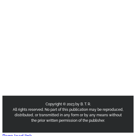
Copyright © 2023 by B. T. R.
All rights reserved. No part of this publication may be reproduced,
distributed, or transmitted in any form or by any means without
the prior written permission of the publisher.