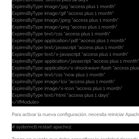
ExpiresByType image/jpg "access plus 1 month"
ExpiresByType image/gif "access plus 1 month"
ExpiresByType image/jpeg "access plus 1 month"
ExpiresByType image/png "access plus 1 month"
ExpiresByType text/css "access plus 1 month"
ExpiresByType application/pdf "access plus 1 month"
ExpiresByType text/javascript "access plus 1 month"
ExpiresByType text/x-javascript "access plus 1 month"
ExpiresByType application/javascript "access plus 1 month"
ExpiresByType application/x-shockwave-flash "access plu
ExpiresByType text/css "now plus 1 month"
ExpiresByType image/ico "access plus 1 month"
ExpiresByType image/x-icon "access plus 1 month"
ExpiresByType text/html "access plus 1 days"
</IfModule>
Para activar la nueva configuración, necesita reiniciar Apach
# systemctl restart apache2