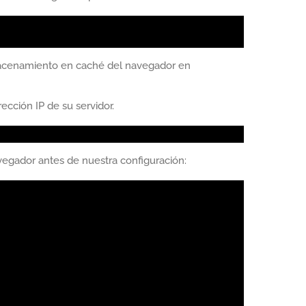
lmacenamiento en caché del navegador en
cción IP de su servidor.
avegador antes de nuestra configuración: