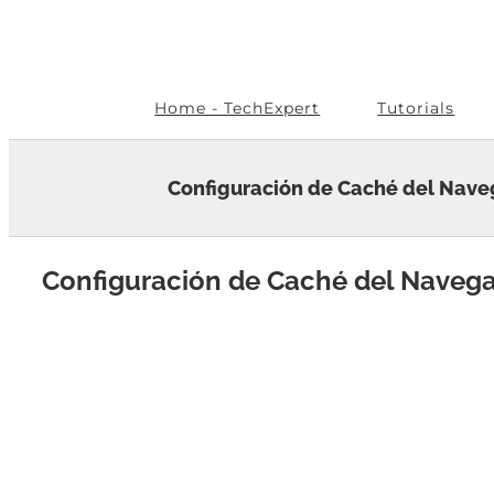
Skip
to
content
Home - TechExpert
Tutorials
Configuración de Caché del Nav
Configuración de Caché del Naveg