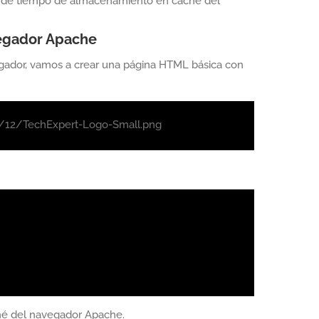
a de tiempo de almacenamiento en caché del
vegador Apache
egador, vamos a crear una página HTML básica con
7/12/TechExpert-Logo-Small.png
ché del navegador Apache.