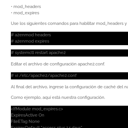
• mod_headers
• mod_expires
Use los siguientes comandos para habilitar mod_headers y
# a2enmod headers
# a2enmod expires
# systemctl restart apache2
Editar el archivo de configuración apache2.conf.
# vi /etc/apache2/apache2.conf
Al final del archivo, ingrese la configuración de caché del
Como ejemplo, aquí está nuestra configuración.
<IfModule mod_expires.c>
ExpiresActive On
FileETag None
ExpiresDefault "access plus 14 days"