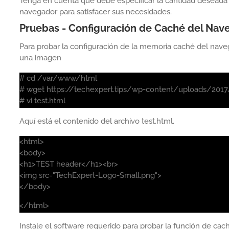
Tenga en cuenta que debe especificar la cantidad desead
navegador para satisfacer sus necesidades.
Pruebas - Configuración de Caché del Na
Para probar la configuración de la memoria caché del nav
una imagen
# cd /var/www/html
# wget https://techexpert.tips/wp-content/uploads/201
# vi test.html
Aquí está el contenido del archivo test.html.
<html>
<body>
<h1>TEST header</h1><br>
<img src="TechExpert-Logo-Small.png">
</body>
</html>
Instale el software requerido para probar la función de ca