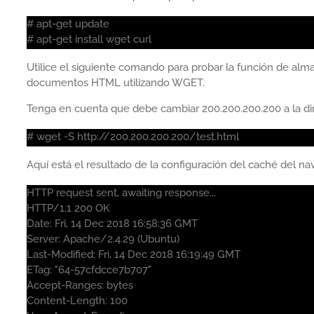
# apt-get update
# apt-get install wget curl
Utilice el siguiente comando para probar la función de a
documentos HTML utilizando WGET.
Tenga en cuenta que debe cambiar 200.200.200.200 a la dire
# wget -S http://200.200.200.200/test.html
Aquí está el resultado de la configuración del caché del n
HTTP request sent, awaiting response...
HTTP/1.1 200 OK
Date: Fri, 14 Dec 2018 16:58:36 GMT
Server: Apache/2.4.29 (Ubuntu)
Last-Modified: Fri, 14 Dec 2018 16:19:49 GMT
ETag: "64-57cfdcce7b707"
Accept-Ranges: bytes
Content-Length: 100