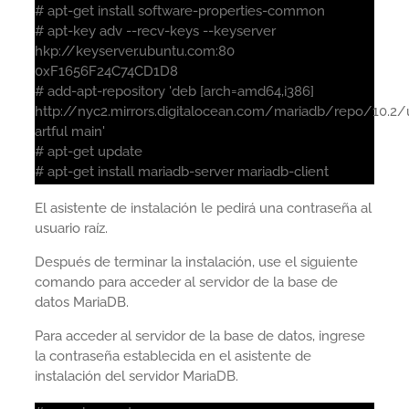
# apt-get install software-properties-common
# apt-key adv --recv-keys --keyserver
hkp://keyserver.ubuntu.com:80
0xF1656F24C74CD1D8
# add-apt-repository 'deb [arch=amd64,i386]
http://nyc2.mirrors.digitalocean.com/mariadb/repo/10.2
artful main'
# apt-get update
# apt-get install mariadb-server mariadb-client
El asistente de instalación le pedirá una contraseña al
usuario raíz.
Después de terminar la instalación, use el siguiente
comando para acceder al servidor de la base de
datos MariaDB.
Para acceder al servidor de la base de datos, ingrese
la contraseña establecida en el asistente de
instalación del servidor MariaDB.