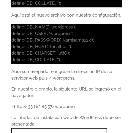
define('DB_COLLATE', '');
Aquí está el nuevo archivo con nuestra configuración.
define('DB_NAME', 'wordpress');
define('DB_USER', 'wordpress');
define('DB_PASSWORD', 'kamisama123');
define('DB_HOST', 'localhost');
define('DB_CHARSET', 'utf8');
define('DB_COLLATE', '');
Abra su navegador e ingrese la dirección IP de su
servidor web plus / wordpress.
En nuestro ejemplo, la siguiente URL se ingresó en el
navegador:
• http://35.162.85.57/wordpress
La interfaz de instalación web de WordPress debe ser
presentada.