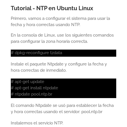
Tutorial - NTP en Ubuntu Linux
Primero, vamos a configurar el sistema para usar la
fecha y hora correctas usando NTP.
En la consola de Linux, use los siguientes comandos
para configurar la zona horaria correcta.
# dpkg-reconfigure tzdata
Instale el paquete Ntpdate y configure la fecha y
hora correctas de inmediato.
# apt-get update
# apt-get install ntpdate
# ntpdate pool.ntp.br
El comando Ntpdate se usó para establecer la fecha
y hora correctas usando el servidor: pool.ntp.br
Instalemos el servicio NTP.