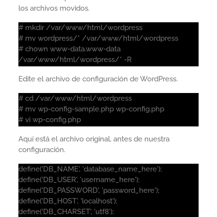
los archivos movidos.
# mkdir /var/www/html/wordpress
# mv wordpress/* /var/www/html/wordpress
# chown www-data.www-data
/var/www/html/wordpress/* -R
Edite el archivo de configuración de WordPress.
# cd /var/www/html/wordpress
# mv wp-config-sample.php wp-config.php
# vi wp-config.php
Aquí está el archivo original, antes de nuestra
configuración.
define('DB_NAME', 'database_name_here');
define('DB_USER', 'username_here');
define('DB_PASSWORD', 'password_here');
define('DB_HOST', 'localhost');
define('DB_CHARSET', 'utf8');