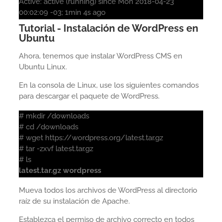
Active: active (running) since Mon 2018-04-23
00:02:09 -03; 1min 4s ago
Tutorial - Instalación de WordPress en
Ubuntu
Ahora, tenemos que instalar WordPress CMS en
Ubuntu Linux.
En la consola de Linux, use los siguientes comandos
para descargar el paquete de WordPress.
# mkdir /downloads
# cd /downloads
# wget https://wordpress.org/latest.tar.gz
# tar -zxvf latest.tar.gz
# ls
latest.tar.gz wordpress
Mueva todos los archivos de WordPress al directorio
raíz de su instalación de Apache.
Establezca el permiso de archivo correcto en todos