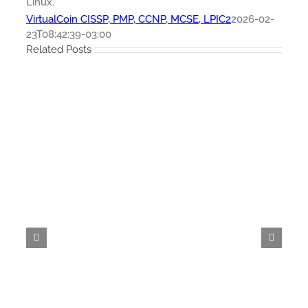
Linux.
VirtualCoin CISSP, PMP, CCNP, MCSE, LPIC2
2026-02-
23T08:42:39-03:00
Related Posts