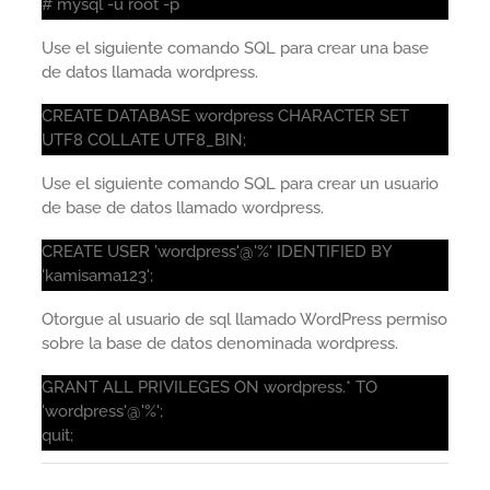
# mysql -u root -p
Use el siguiente comando SQL para crear una base
de datos llamada wordpress.
CREATE DATABASE wordpress CHARACTER SET
UTF8 COLLATE UTF8_BIN;
Use el siguiente comando SQL para crear un usuario
de base de datos llamado wordpress.
CREATE USER 'wordpress'@'%' IDENTIFIED BY
'kamisama123';
Otorgue al usuario de sql llamado WordPress permiso
sobre la base de datos denominada wordpress.
GRANT ALL PRIVILEGES ON wordpress.* TO
'wordpress'@'%';
quit;