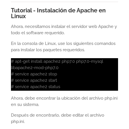
Tutorial - Instalación de Apache en
Linux
Ahora, necesitamos instalar el servidor web Apache y
todo el software requerido.
En la consola de Linux, use los siguientes comandos
para instalar los paquetes requeridos.
# apt-get install apache2 php7.0 php7.0-mysql
libapache2-mod-php7.0
# service apache2 stop
# service apache2 start
# service apache2 status
Ahora, debe encontrar la ubicación del archivo php.ini
en su sistema.
Después de encontrarlo, debe editar el archivo
php.ini.