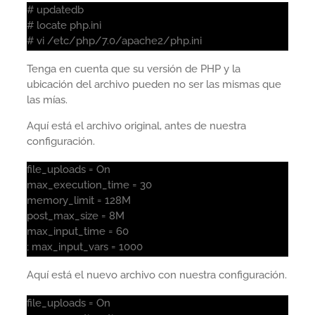
# updatedb
# locate php.ini
# vi /etc/php/7.0/apache2/php.ini
Tenga en cuenta que su versión de PHP y la
ubicación del archivo pueden no ser las mismas que
las mías.
Aquí está el archivo original, antes de nuestra
configuración.
file_uploads = On
max_execution_time = 30
memory_limit = 128M
post_max_size = 8M
max_input_time = 60
; max_input_vars = 1000
Aquí está el nuevo archivo con nuestra configuración.
file_uploads = On