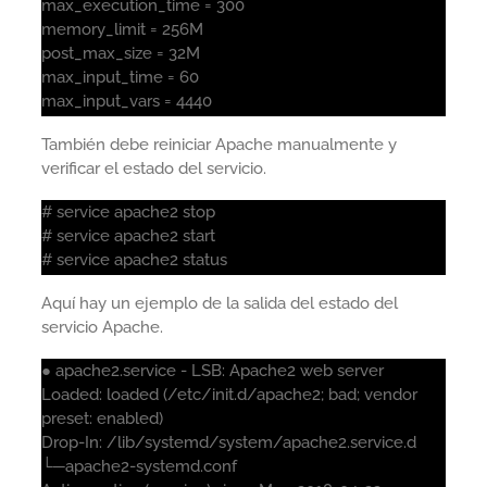
max_execution_time = 300
memory_limit = 256M
post_max_size = 32M
max_input_time = 60
max_input_vars = 4440
También debe reiniciar Apache manualmente y
verificar el estado del servicio.
# service apache2 stop
# service apache2 start
# service apache2 status
Aquí hay un ejemplo de la salida del estado del
servicio Apache.
● apache2.service - LSB: Apache2 web server
Loaded: loaded (/etc/init.d/apache2; bad; vendor
preset: enabled)
Drop-In: /lib/systemd/system/apache2.service.d
└─apache2-systemd.conf