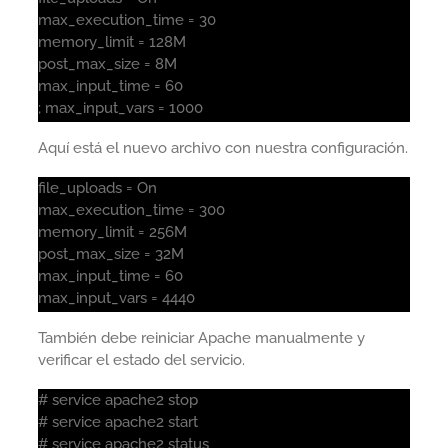
max_execution_time = 30
memory_limit = 128M
post_max_size = 8M
max_input_time = 60
; max_input_vars = 1000
Aquí está el nuevo archivo con nuestra configuración.
file_uploads = On
max_execution_time = 300
memory_limit = 256M
post_max_size = 32M
max_input_time = 60
max_input_vars = 4440
También debe reiniciar Apache manualmente y
verificar el estado del servicio.
# service apache2 stop
# service apache2 start
# service apache2 status