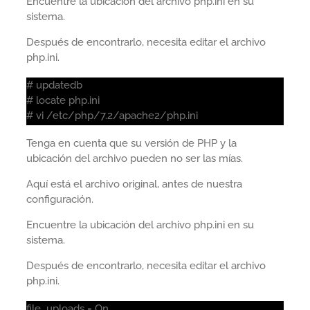
Encuentre la ubicación del archivo php.ini en su
sistema.
Después de encontrarlo, necesita editar el archivo
php.ini.
# updatedb
# locate php.ini
# vi /etc/php/7.2/apache2/php.ini
Tenga en cuenta que su versión de PHP y la
ubicación del archivo pueden no ser las mías.
Aquí está el archivo original, antes de nuestra
configuración.
Encuentre la ubicación del archivo php.ini en su
sistema.
Después de encontrarlo, necesita editar el archivo
php.ini.
file_uploads = On