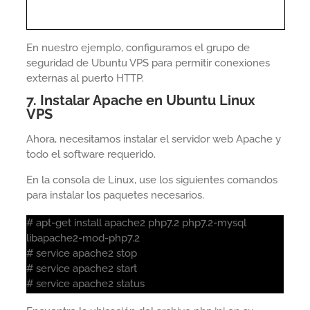
En nuestro ejemplo, configuramos el grupo de
seguridad de Ubuntu VPS para permitir conexiones
externas al puerto HTTP.
7. Instalar Apache en Ubuntu Linux
VPS
Ahora, necesitamos instalar el servidor web Apache y
todo el software requerido.
En la consola de Linux, use los siguientes comandos
para instalar los paquetes necesarios.
# apt-get install apache2 php7.2 php7.2-mysql
libapache2-mod-php7.2
# service apache2 stop
# service apache2 start
# service apache2 status