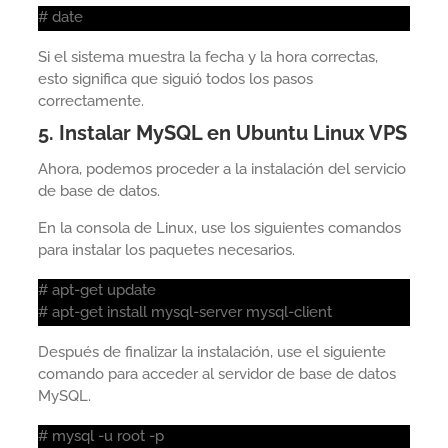
# date
Si el sistema muestra la fecha y la hora correctas,
esto significa que siguió todos los pasos
correctamente.
5. Instalar MySQL en Ubuntu Linux VPS
Ahora, podemos proceder a la instalación del servicio
de base de datos.
En la consola de Linux, use los siguientes comandos
para instalar los paquetes necesarios.
# apt-get update
# apt-get install mysql-server mysql-client
Después de finalizar la instalación, use el siguiente
comando para acceder al servidor de base de datos
MySQL.
# mysql -u root -p