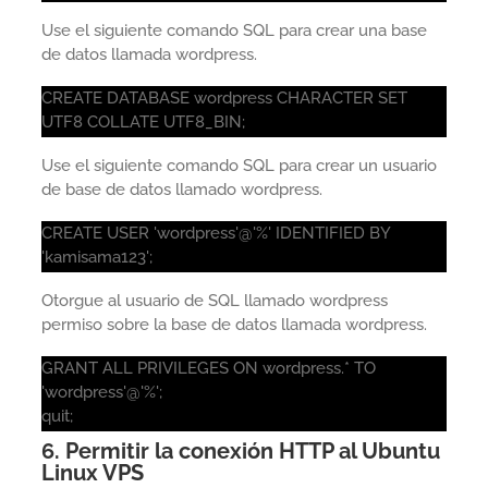
Use el siguiente comando SQL para crear una base
de datos llamada wordpress.
CREATE DATABASE wordpress CHARACTER SET
UTF8 COLLATE UTF8_BIN;
Use el siguiente comando SQL para crear un usuario
de base de datos llamado wordpress.
CREATE USER 'wordpress'@'%' IDENTIFIED BY
'kamisama123';
Otorgue al usuario de SQL llamado wordpress
permiso sobre la base de datos llamada wordpress.
GRANT ALL PRIVILEGES ON wordpress.* TO
'wordpress'@'%';
quit;
6. Permitir la conexión HTTP al Ubuntu
Linux VPS