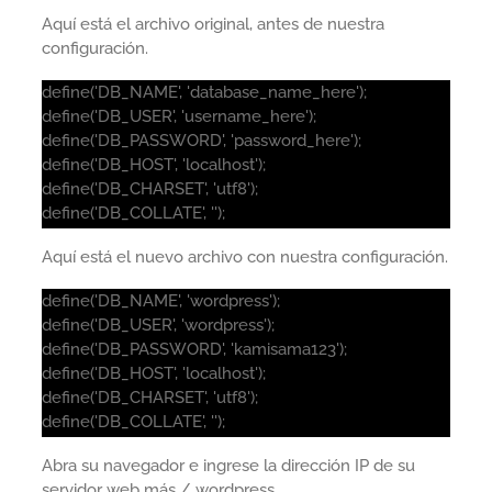
Aquí está el archivo original, antes de nuestra
configuración.
define('DB_NAME', 'database_name_here');
define('DB_USER', 'username_here');
define('DB_PASSWORD', 'password_here');
define('DB_HOST', 'localhost');
define('DB_CHARSET', 'utf8');
define('DB_COLLATE', '');
Aquí está el nuevo archivo con nuestra configuración.
define('DB_NAME', 'wordpress');
define('DB_USER', 'wordpress');
define('DB_PASSWORD', 'kamisama123');
define('DB_HOST', 'localhost');
define('DB_CHARSET', 'utf8');
define('DB_COLLATE', '');
Abra su navegador e ingrese la dirección IP de su
servidor web más / wordpress.