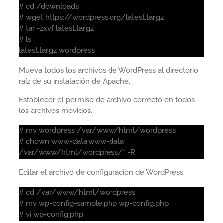
# cd /downloads
# wget https://wordpress.org/latest.tar.gz
# tar -zxvf latest.tar.gz
# ls
latest.tar.gz wordpress
Mueva todos los archivos de WordPress al directorio
raíz de su instalación de Apache.
Establecer el permiso de archivo correcto en todos
los archivos movidos.
# mv wordpress /var/www/html/wordpress
# chown www-data.www-data
/var/www/html/wordpress/* -R
Editar el archivo de configuración de WordPress.
# cd /var/www/html/wordpress
# mv wp-config-sample.php wp-config.php
# vi wp-config.php