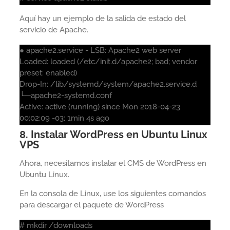
Aquí hay un ejemplo de la salida de estado del
servicio de Apache.
● apache2.service - LSB: Apache2 web server
Loaded: loaded (/etc/init.d/apache2; bad; vendor
preset: enabled)
Drop-In: /lib/systemd/system/apache2.service.d
└─apache2-systemd.conf
Active: active (running) since Mon 2018-04-23
00:02:09 -03; 1min 4s ago
8. Instalar WordPress en Ubuntu Linux
VPS
Ahora, necesitamos instalar el CMS de WordPress en
Ubuntu Linux.
En la consola de Linux, use los siguientes comandos
para descargar el paquete de WordPress
# mkdir /downloads