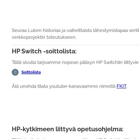
Seuraa Luken historiaa ja vaiheittaista lähestymistapaa ser
verkkoprojektin toteutukseen.
HP Switch -soittolista:
Tällä sivulla tarjoamme nopean pääsyn HP Switchiin liittyvi
Soittolista
Älä unohda tilata youtube-kanavaamme nimeltä
FKIT
.
HP-kytkimeen liittyvä opetusohjelma: