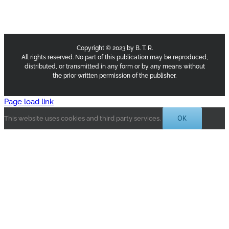
Copyright © 2023 by B. T. R.
All rights reserved. No part of this publication may be reproduced,
distributed, or transmitted in any form or by any means without
the prior written permission of the publisher.
Page load link
OK
This website uses cookies and third party services.