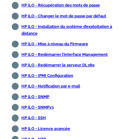
HP iLO - Récupération des mots de passe
HP iLO - Changer le mot de passe par défaut
HP iLO - Installation du système d’exploitation à
distance
HP iLO - Mise à niveau du Firmware
HP iLO - Redémarrer l’interface Management
HP iLO - Redémarrer le serveur DL380
HP iLO - IPMI Configuration
HP iLO - Notification par e-mail
HP iLO - SNMP
HP iLO - SNMPv3
HP iLO - SSH
HP iLO - Licence avancée