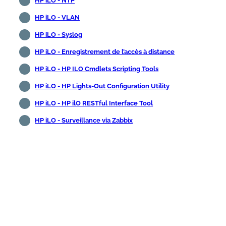
HP iLO - NTP
HP iLO - VLAN
HP iLO - Syslog
HP iLO - Enregistrement de l’accès à distance
HP iLO - HP ILO Cmdlets Scripting Tools
HP iLO - HP Lights-Out Configuration Utility
HP iLO - HP ilO RESTful Interface Tool
HP iLO - Surveillance via Zabbix