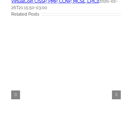
VirtualCoin CISSP, PMP, CCNP, MCSE, LPIC2
2026-02-
26T21:15:50-03:00
Related Posts