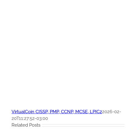
VirtualCoin CISSP, PMP, CCNP, MCSE, LPIC2
2026-02-
20T11:27:52-03:00
Related Posts