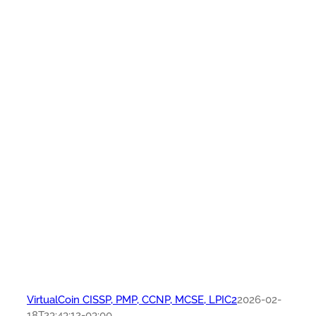
VirtualCoin CISSP, PMP, CCNP, MCSE, LPIC2
2026-02-
18T23:43:12-03:00