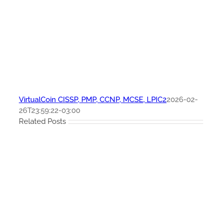
VirtualCoin CISSP, PMP, CCNP, MCSE, LPIC2
2026-02-
26T23:59:22-03:00
Related Posts