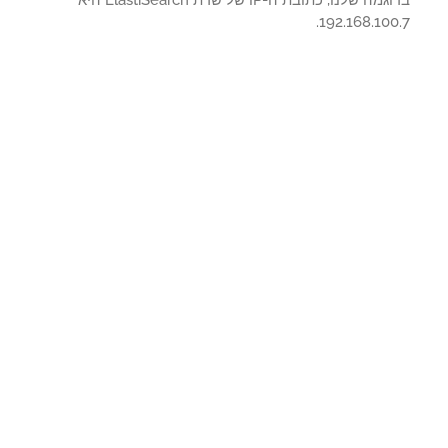
בדוגמה שלנו, כתובת ה-IP של שרת ElastiSearch היא
192.168.100