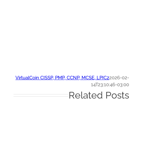
VirtualCoin CISSP, PMP, CCNP, MCSE, LPIC2
2026-0
14T23:10:46-03:
Related Post