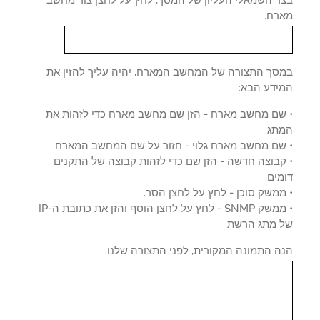
ד השמאלי העליון של המסך, לחץ על לחצן צור מחשב
רח.
סך התצורה של המחשב המארח, יהיה עליך להזין את
ידע הבא:
שם מחשב מארח - הזן שם מחשב מארח כדי לזהות את
תג
שם מחשב מארח גלוי - חזור על שם המחשב המארח.
קבוצה חדשה - הזן שם כדי לזהות קבוצה של התקנים
ים.
משק סוכן - לחץ על לחצן הסר.
• ממשק SNMP - לחץ על לחצן הוסף והזן את כתובת ה-IP
 מתג הרשת.
ה התמונה המקורית, לפני התצורה שלנו.