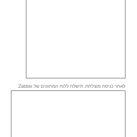
ר כניסה מוצלחת, תישלח ללוח המחוונים של Zabbix.