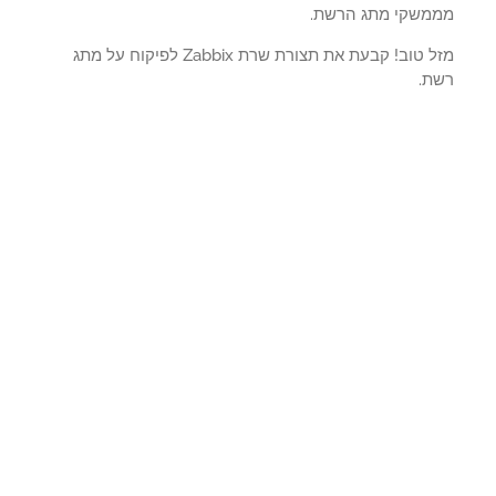
משקי מתג הרשת.
מזל טוב! קבעת את תצורת שרת Zabbix לפיקוח על מתג
ת.