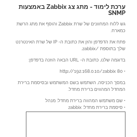
ערכת לימוד - מתג צג Zabbix באמצעות
SNM
גש ללוח המחוונים של שרת Zabbix והוסף את מתג הרשת
ארח.
פתח את הדפדפן והזן את כתובת ה- IP של שרת האינטרנט
 בתוספת /zabbix.
ה שלנו, כתובת ה- URL הבאה הוזנה בדפדפן:
סך הכניסה, השתמש בשם המשתמש ובסיסמת ברירת
חדל המהווים ברירת מחדל.
שם משתמש המהווה ברירת מחדל: מנהל
יסמת ברירת מחדל: zabbix