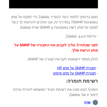
האם בדעתך ללמוד כיצד להגדיר Zabbix כדי לפקח על מתג
באמצעות SNMP? במדריך זה, אנו הולכים להראות לך כיצד
 על מתג רשת באמצעות SNMP p שרת Zabbix.
ת Zabbix: 4.4.0
לפני שנתחיל, עליך לקבוע את התצורה של SNMP על
ג הרשת שלך.
ן מספר דוגמאות לקביעת תצורה של SNMP:
רת SNMP על מתג HP
רת SNMP על מתג סיסקו
ימת חומרה:
עיף הבא מציג את רשימת הציוד המשמש ליצירת ערכת
ד זו של Zabbix.
שרת