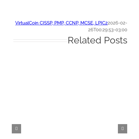
VirtualCoin CISSP, PMP, CCNP, MCSE, LPIC2
2026-0
26T00:29:53-03:
Related Post