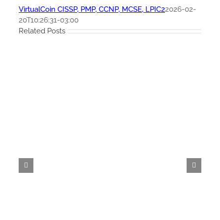
VirtualCoin CISSP, PMP, CCNP, MCSE, LPIC2
2026-02-
20T10:26:31-03:00
Related Posts