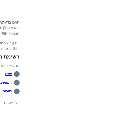
הצפנת PSK כדי לאבטח את התקשורת בין שרת Zabbix סוכן Zabbix.
• Zabbix 4.4.0
• Windows version: 2012 R2
רשימת ח
הסעיף הבא מצ
שרת
המחשב ה
לעבור
כל פיסת חומ