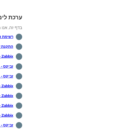
ערכת לימוד 
בדף זה, אנו 
רשימת ה
התקנת שרת 
Zabbix - צג Vmware
זביקס - צג Ping
זביקס - 
Zabbix - מתג סיסקו צג
Zabbix - צג את Windows באמצעות SNMP
Zabbix - צג לינוקס באמצעות סוכן
Zabbix - צג לינוקס באמצעות SNMP
זביקס - צג 