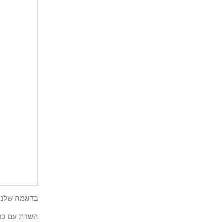
בדוגמה שלנו, סוכן Zabbix מוגדר לאפשר חיבורים מש
השרת עם כתובת ה-IP 192.168.15.10 מורשה