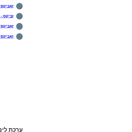
זאביקס - צ
זביקס - צג 
זאביקס -
זאביקס - 
ערכת לימוד Zabbix - התקנת סוכן