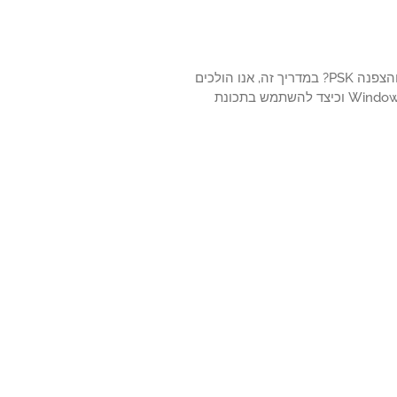
האם בדעתך ללמוד כיצד לפקח באופן מאובטח על Windows באמצעות סוכן Zabbix והצפנה PSK? במדריך זה, אנו הולכים
להראות לך כיצד להתקין ולקבוע את תצורת התוכנה סוכן Zabbix במחשב שבו פועל Windows וכיצד להשתמש בתכונת