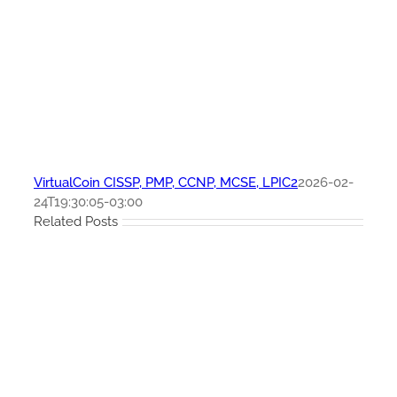
VirtualCoin CISSP, PMP, CCNP, MCSE, LPIC2
2026-02-
24T19:30:05-03:00
Related Posts