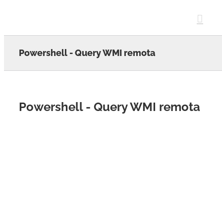
Skip
to
content
Powershell - Query WMI remota
Powershell - Query WMI remota