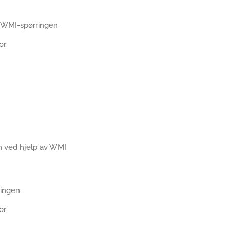
g
å WMI-spørringen.
r.
n ved hjelp av WMI.
ringen.
r.