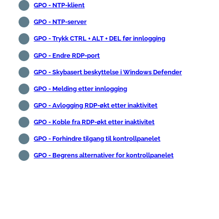
GPO - NTP-klient
GPO - NTP-server
GPO - Trykk CTRL + ALT + DEL før innlogging
GPO - Endre RDP-port
GPO - Skybasert beskyttelse i Windows Defender
GPO - Melding etter innlogging
GPO - Avlogging RDP-økt etter inaktivitet
GPO - Koble fra RDP-økt etter inaktivitet
GPO - Forhindre tilgang til kontrollpanelet
GPO - Begrens alternativer for kontrollpanelet