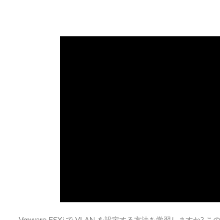
Vmware ESXi で VLAN を設定する方法を学習しますか? 