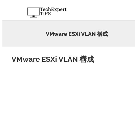
Skip
to
content
VMware ESXi VLAN 構成
VMware ESXi VLAN 構成